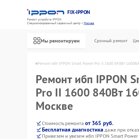
FIX-IPPON
Ремонт устройств IPPON
Специализированный cервисный центр г.
Москва
Мы ремонтируем
Срочный ремонт
Це
ибп IPPON в Москве
Ремонт ибп IPPON Smart Power Pro II 1600 840Вт 1600В
Ремонт ибп IPPON S
Pro II 1600 840Вт 1
Москве
от 365 руб.
Стоимость ремонта
Бесплатная диагностика
даже при отказ
Привезем и увезем ибп IPPON Smart Power 