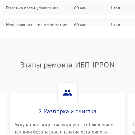
Поломка платы управления
60 мин
1 год
Неисправность трансформатора
60 мин
1 год
Повреждение конденсаторов
60 мин
1 год
Поломка предохранителя
60 мин
1 год
Этапы ремонта ИБП IPPON
Неисправность системы
60 мин
1 год
охлаждения
Неисправность индикаторов
60 мин
1 год
2. Разборка и очистка
Поломка фильтров (EMI/EMC)
60 мин
1 год
Аккуратное вскрытие корпуса с соблюдением
Неисправность системы защиты
60 мин
1 год
техники безопасности (снятие остаточного