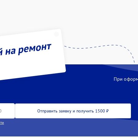
й на ремонт
При оформл
Отправить заявку и получить 1500 ₽
сти