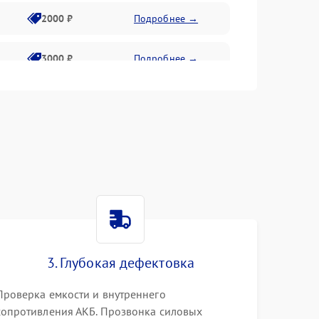
2000 ₽
Подробнее →
3000 ₽
Подробнее →
500 ₽
Подробнее →
100 ₽
Подробнее →
1000 ₽
Подробнее →
500 ₽
Подробнее →
3. Глубокая дефектовка
1000 ₽
Подробнее →
Проверка емкости и внутреннего
1500 ₽
Подробнее →
сопротивления АКБ. Прозвонка силовых