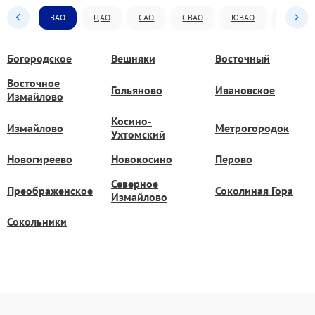
ВАО
ЦАО
САО
СВАО
ЮВАО
ЮАО
Богородское
Вешняки
Восточный
Восточное
Гольяново
Ивановское
Измайлово
Косино-
Измайлово
Метрогородок
Ухтомский
Новогиреево
Новокосино
Перово
Северное
Преображенское
Соколиная Гора
Измайлово
Сокольники