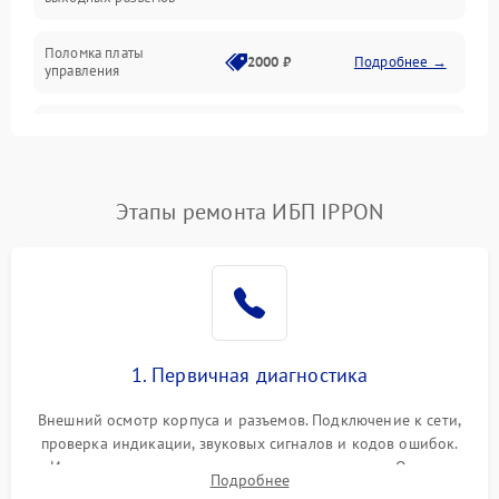
Механические повреждения
Поломка платы
Механика
2000 ₽
Подробнее →
управления
Неисправность
3000 ₽
Подробнее →
трансформатора
Повреждение
Этапы ремонта ИБП IPPON
500 ₽
Подробнее →
конденсаторов
Поломка предохранителя
100 ₽
Подробнее →
Неисправность системы
1000 ₽
Подробнее →
охлаждения
1. Первичная диагностика
Неисправность
500 ₽
Подробнее →
Внешний осмотр корпуса и разъемов. Подключение к сети,
индикаторов
проверка индикации, звуковых сигналов и кодов ошибок.
Измерение входного и выходного напряжения. Оценка
Поломка фильтров
Подробнее
1000 ₽
Подробнее →
реакции ИБП на отключение основного питания без
(EMI/EMC)