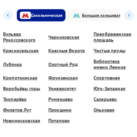
Сокольническая
Большая кольцевая
Бульвар
Преображенская
Черкизовская
Рокоссовского
площадь
Красносельская
Красные Ворота
Чистые пруды
Библиотека
Лубянка
Охотный Ряд
имени Ленина
Кропоткинская
Фрунзенская
Спортивная
Воробьёвы горы
Университет
Юго-Западная
Тропарёво
Румянцево
Саларьево
Филатов Луг
Прокшино
Ольховая
Новомосковская
Потапово