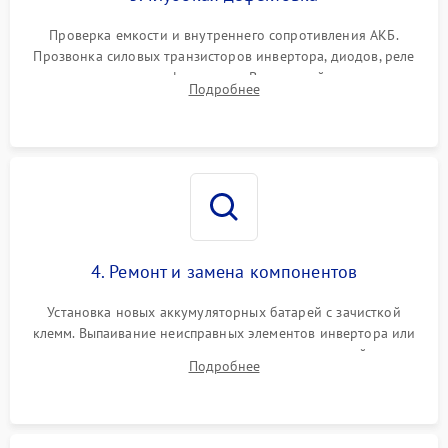
Поломка системы защиты
1000 ₽
Подробнее →
от перегрузок
Проверка емкости и внутреннего сопротивления АКБ.
Прозвонка силовых транзисторов инвертора, диодов, реле
Неисправность системы
переключения и трансформатора. Визуальный поиск вздутых
Подробнее
защиты от короткого
1500 ₽
Подробнее →
конденсаторов и прогаров на печатной плате.
замыкания
Повреждение системы
1000 ₽
Подробнее →
защиты от перегрева
Неисправность системы
защиты от
1500 ₽
Подробнее →
перенапряжения
4. Ремонт и замена компонентов
Установка новых аккумуляторных батарей с зачисткой
клемм. Выпаивание неисправных элементов инвертора или
цепи зарядки и монтаж новых радиодеталей.
Подробнее
Восстановление поврежденных токоведущих дорожек и
замена реле.