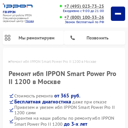
+7 (495) 023-73-25
Ежедневно с 9:00 до 21:00
FIX-IPPON
Ремонт устройств IPPON
+7 (800) 100-33-26
Специализированный
cервисный центр г.
Москва
Звонок бесплатный по РФ
Мы ремонтируем
Позвонить
оскве
Ремонт ибп IPPON Smart Power Pro II 1200 в Москве
Ремонт ибп IPPON Smart Power Pro
II 1200 в Москве
от 365 руб.
Стоимость ремонта
Бесплатная диагностика
даже при отказе
Привезем и увезем ибп IPPON Smart Power Pro II
1200 сами
Гарантия на наши работы по ремонту ибп IPPON
до 3-х лет
Smart Power Pro II 1200