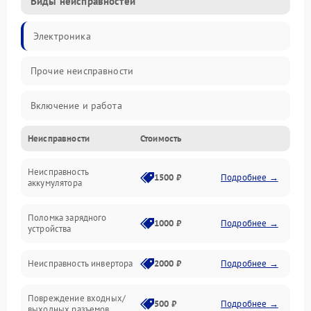
Виды неисправностей
Электроника
Прочие неисправности
Включение и работа
Неисправности
Стоимость
Работа с нагрузкой
Неисправность
Звук и индикация
1500 ₽
Подробнее →
аккумулятора
Питание и режимы
Поломка зарядного
1000 ₽
Подробнее →
устройства
Интерфейсы и связь
Неисправность инвертора
2000 ₽
Подробнее →
Температура и эксплуатация
Повреждение входных/
500 ₽
Подробнее →
выходных разъемов