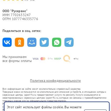
ООО "Русервис"
ИНН 7702633247
ОГРН 1077746335776
Поделиться в соц. сетях:
Мы принимаем
все формы оплаты
Политика конфиденциальности
Вся информация на сайте носит исключительно справочный характер.
Товарные знаки используются исключительно для описания устройств, в отношении которых
сервисные центры ippon-fix.ru предоставляют услуги по ремонту. Услуги оказываются в
неавторизованных сервисных центрах ippon-fix.ru, которые не связаны с правообладателями
товарных знаков или их официальными представителями.
Ремонт осуществляется для устройств, уже введенных в гражданский оборот в соответствии
Этот сайт использует файлы cookie. Вы можете
со статьей 1487 ГК РФ.
Использование товарных знаков не преследует цели индивидуализации услуг или введения