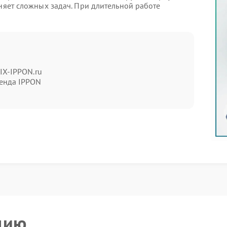
лняет сложных задач. При длительной работе
пасения за его состояние.
льзовании
IX-IPPON.ru
енда IPPON
их компонентов или нарушениях в системе
ора и работа силовой части.
нные отверстия, и обеспечить нормальную
низить нагрузку и понаблюдать за изменением
цию
овится необходимым шагом, так как перегрев может