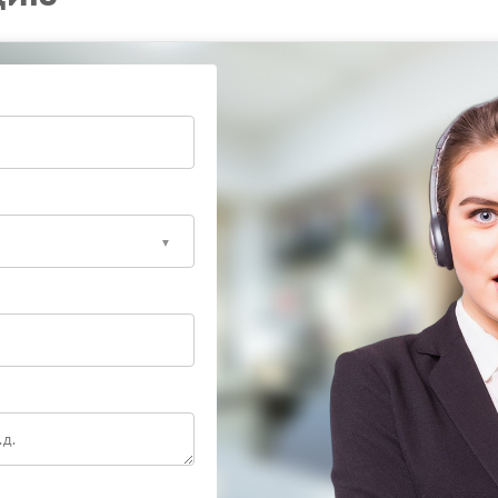
 перегрева и устранить неисправность. Специалисты
йства.
 Ippon, где устранят перегрев и стабилизируют
исправный ИБП работает тихо и не перегревается