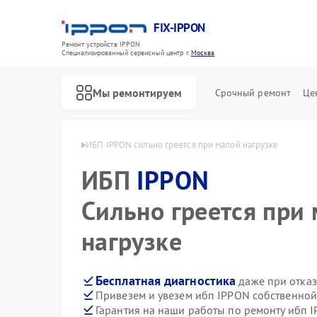
FIX-IPPON
Ремонт устройств IPPON
Специализированный cервисный центр г.
Москва
Мы ремонтируем
Срочный ремонт
Це
ибп IPPON в Москве
ИБП IPPON сильно греется при малой нагрузке
ИБП
IPPON
Сильно греется при
нагрузке
Бесплатная диагностика
даже при отказ
Привезем и увезем ибп IPPON собственной
Гарантия на наши работы по ремонту ибп 