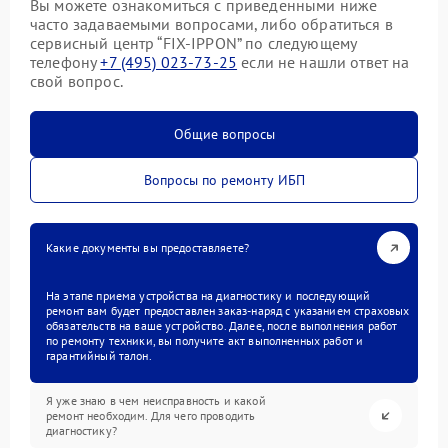
Вы можете ознакомиться с приведенными ниже
часто задаваемыми вопросами, либо обратиться в
сервисный центр “FIX-IPPON” по следующему
телефону
+7 (495) 023-73-25
если не нашли ответ на
свой вопрос.
Общие вопросы
Вопросы по ремонту ИБП
Какие документы вы предоставляете?
На этапе приема устройства на диагностику и последующий
ремонт вам будет предоставлен заказ-наряд с указанием страховых
обязательств на ваше устройство. Далее, после выполнения работ
по ремонту техники, вы получите акт выполненных работ и
гарантийный талон.
Я уже знаю в чем неисправность и какой
ремонт необходим. Для чего проводить
диагностику?