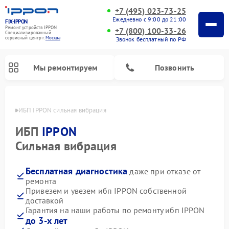
+7 (495) 023-73-25
Ежедневно с 9:00 до 21:00
FIX-IPPON
Ремонт устройств IPPON
+7 (800) 100-33-26
Специализированный
cервисный центр г.
Москва
Звонок бесплатный по РФ
Мы ремонтируем
Позвонить
оскве
ИБП IPPON сильная вибрация
ИБП
IPPON
Сильная вибрация
Бесплатная диагностика
даже при отказе от
ремонта
Привезем и увезем ибп IPPON собственной
доставкой
Гарантия на наши работы по ремонту ибп IPPON
до 3-х лет