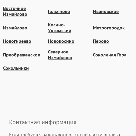
Восточное
Гольяново
Ивановское
Измайлово
Косино-
Измайлово
Метрогородок
Ухтомский
Новогиреево
Новокосино
Перово
Северное
Преображенское
Соколиная Гора
Измайлово
Сокольники
Контактная информация
Если требуется задать вопрос специалисту, оставьте