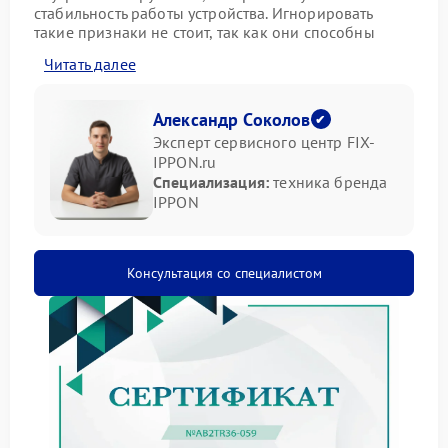
стабильность работы устройства. Игнорировать
такие признаки не стоит, так как они способны
привести к более серьезным последствиям.
Читать далее
Как проявляется неисправность
Александр Соколов
Вибрация может сопровождаться дополнительными
Эксперт сервисного центр FIX-
признаками:
IPPON.ru
Специализация:
техника бренда
появление посторонних звуков;
IPPON
усиление шума при нагрузке;
дрожание корпуса во время работы;
нестабильная работа подключенной техники.
Консультация со специалистом
Что можно сделать
На первом этапе стоит выполнить базовые
действия:
проверить установку устройства на ровной
поверхности;
уменьшить нагрузку;
перезапустить ИБП;