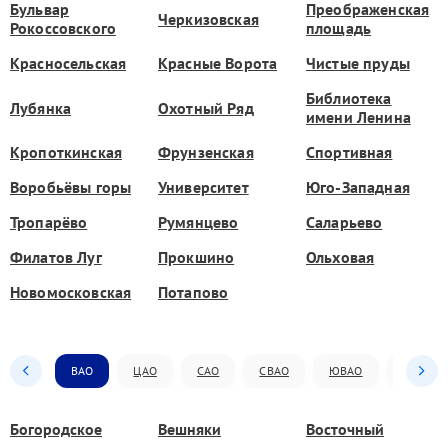
Бульвар
Преображенская
Черкизовская
Рокоссовского
площадь
Красносельская
Красные Ворота
Чистые пруды
Библиотека
Лубянка
Охотный Ряд
имени Ленина
Кропоткинская
Фрунзенская
Спортивная
Воробьёвы горы
Университет
Юго-Западная
Тропарёво
Румянцево
Саларьево
Филатов Луг
Прокшино
Ольховая
Новомосковская
Потапово
ВАО
ЦАО
САО
СВАО
ЮВАО
ЮАО
Богородское
Вешняки
Восточный