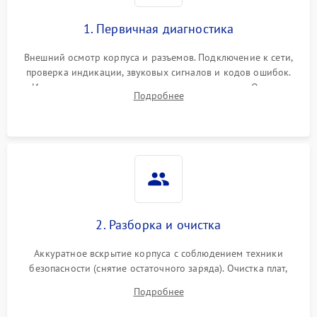
1. Первичная диагностика
Внешний осмотр корпуса и разъемов. Подключение к сети,
проверка индикации, звуковых сигналов и кодов ошибок.
Измерение входного и выходного напряжения. Оценка
Подробнее
реакции ИБП на отключение основного питания без
нагрузки.
2. Разборка и очистка
Аккуратное вскрытие корпуса с соблюдением техники
безопасности (снятие остаточного заряда). Очистка плат,
радиаторов и кулеров от пыли с помощью сжатого воздуха
Подробнее
и кистей для предотвращения перегрева и замыканий.