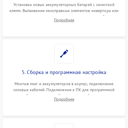
Установка новых аккумуляторных батарей с зачисткой
клемм. Выпаивание неисправных элементов инвертора или
цепи зарядки и монтаж новых радиодеталей.
Подробнее
Восстановление поврежденных токоведущих дорожек и
замена реле.
5. Сборка и программная настройка
Монтаж плат и аккумуляторов в корпус, подключение
силовых кабелей. Подключение к ПК для программной
калибровки констант батареи, настройки порогов
Подробнее
срабатывания AVR и сброса счетчиков старения АКБ.