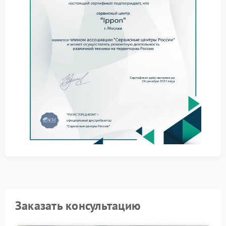
оценить состояние вентиляции.
Такие меры позволяют исключить внешние
причины вибрации.
Когда требуется ремонт
При сохранении проблемы необходим ремонт
Ippon, так как вибрация может быть связана с
износом внутренних компонентов или нарушением
креплений.
Роль сервисного обслуживания
Качественный сервис Ippon помогает устранить
неисправности и вернуть устройству стабильность.
Использование подходящих деталей снижает
вероятность повторных сбоев.
Куда обратиться
Заказать консультацию
Оптимальным решением станет сервисный центр
Ippon, где специалисты имеют опыт работы с