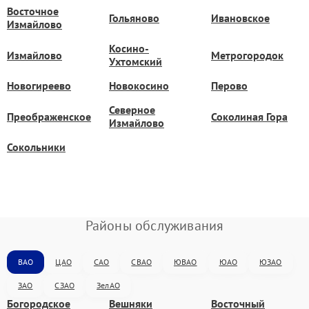
Восточное
Гольяново
Ивановское
Измайлово
Косино-
Измайлово
Метрогородок
Ухтомский
Новогиреево
Новокосино
Перово
Северное
Преображенское
Соколиная Гора
Измайлово
Сокольники
Районы обслуживания
ВАО
ЦАО
САО
СВАО
ЮВАО
ЮАО
ЮЗАО
ЗАО
СЗАО
ЗелАО
Богородское
Вешняки
Восточный