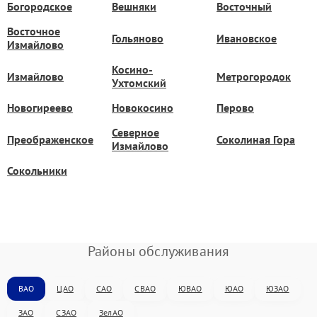
Богородское
Вешняки
Восточный
Восточное
Гольяново
Ивановское
Измайлово
Косино-
Измайлово
Метрогородок
Ухтомский
Новогиреево
Новокосино
Перово
Северное
Преображенское
Соколиная Гора
Измайлово
Сокольники
Районы обслуживания
ВАО
ЦАО
САО
СВАО
ЮВАО
ЮАО
ЮЗАО
ЗАО
СЗАО
ЗелАО