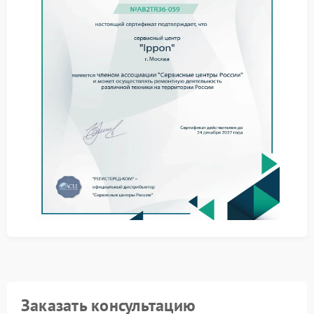
Для начала стоит выполнить несколько простых
шагов:
уменьшить нагрузку на устройство;
перезапустить ИБП;
проверить подключенные устройства;
исключить внешние повреждения кабелей.
Эти меры помогают понять, связана ли проблема с
внешними факторами.
Когда требуется ремонт
При сохранении признаков необходим ремонт
Ippon, поскольку неисправная система защиты
может привести к более серьезным последствиям
внутри устройства.
Обслуживание и диагностика
Качественный сервис Ippon помогает выявить
нарушения в работе защитных механизмов и
устранить их с учетом особенностей конструкции.
Заказать консультацию