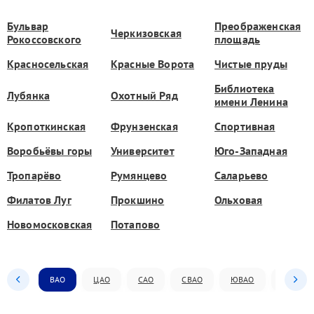
Бульвар
Преображенская
Черкизовская
Рокоссовского
площадь
Красносельская
Красные Ворота
Чистые пруды
Библиотека
Лубянка
Охотный Ряд
имени Ленина
Кропоткинская
Фрунзенская
Спортивная
Воробьёвы горы
Университет
Юго-Западная
Тропарёво
Румянцево
Саларьево
Филатов Луг
Прокшино
Ольховая
Новомосковская
Потапово
ВАО
ЦАО
САО
СВАО
ЮВАО
ЮАО