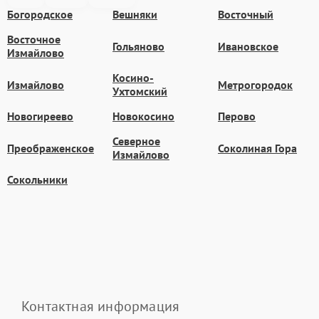
Богородское
Вешняки
Восточный
Восточное
Гольяново
Ивановское
Измайлово
Косино-
Измайлово
Метрогородок
Ухтомский
Новогиреево
Новокосино
Перово
Северное
Преображенское
Соколиная Гора
Измайлово
Сокольники
Контактная информация