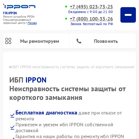
+7 (495) 023-73-25
Ежедневно с 9:00 до 21:00
FIX-IPPON
Ремонт устройств IPPON
+7 (800) 100-33-26
Специализированный
cервисный центр г.
Москва
Звонок бесплатный по РФ
Мы ремонтируем
Позвонить
оскве
ИБП IPPON неисправность системы защиты от короткого замыкания
ИБП
IPPON
Неисправность системы защиты от
короткого замыкания
Бесплатная диагностика
даже при отказе от
ремонта
Привезем и увезем ибп IPPON собственной
доставкой
Гарантия на наши работы по ремонту ибп IPPON