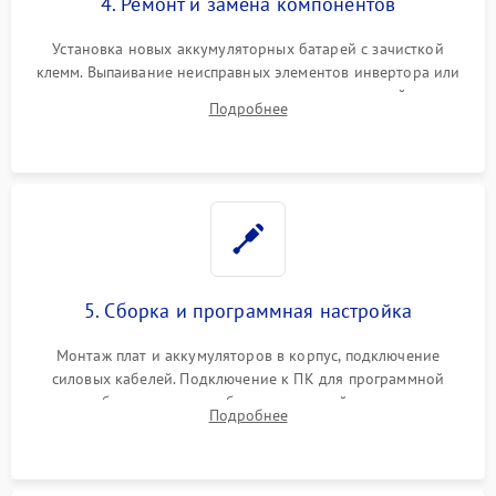
4. Ремонт и замена компонентов
Установка новых аккумуляторных батарей с зачисткой
клемм. Выпаивание неисправных элементов инвертора или
цепи зарядки и монтаж новых радиодеталей.
Подробнее
Восстановление поврежденных токоведущих дорожек и
замена реле.
5. Сборка и программная настройка
Монтаж плат и аккумуляторов в корпус, подключение
силовых кабелей. Подключение к ПК для программной
калибровки констант батареи, настройки порогов
Подробнее
срабатывания AVR и сброса счетчиков старения АКБ.