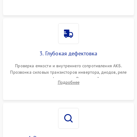
и кистей для предотвращения перегрева и замыканий.
3. Глубокая дефектовка
Проверка емкости и внутреннего сопротивления АКБ.
Прозвонка силовых транзисторов инвертора, диодов, реле
переключения и трансформатора. Визуальный поиск вздутых
Подробнее
конденсаторов и прогаров на печатной плате.