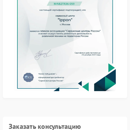
отключить лишнюю нагрузку;
перезапустить устройство;
проверить условия эксплуатации;
убедиться в исправности батареи.
Иногда такие шаги позволяют нормализовать
работу без сложных вмешательств.
Когда требуется ремонт
При сохранении проблемы необходим ремонт
Ippon, так как причина может быть связана с
электронными компонентами или внутренними
цепями стабилизации.
Роль сервисного обслуживания
Качественный сервис Ippon дает возможность
выявить сбои и устранить их с учетом особенностей
устройства. Это помогает избежать повторных
ситуаций и продлить срок службы.
Заказать консультацию