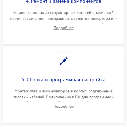
4. Ремонт и замена компонентов
Установка новых аккумуляторных батарей с зачисткой
клемм. Выпаивание неисправных элементов инвертора или
цепи зарядки и монтаж новых радиодеталей.
Подробнее
Восстановление поврежденных токоведущих дорожек и
замена реле.
5. Сборка и программная настройка
Монтаж плат и аккумуляторов в корпус, подключение
силовых кабелей. Подключение к ПК для программной
калибровки констант батареи, настройки порогов
Подробнее
срабатывания AVR и сброса счетчиков старения АКБ.