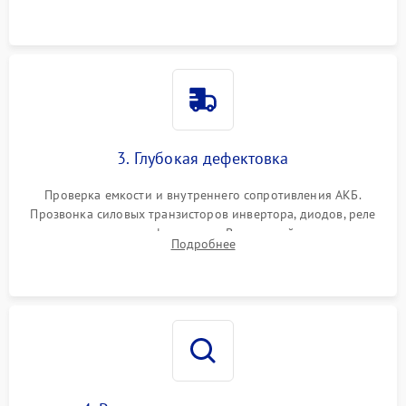
и кистей для предотвращения перегрева и замыканий.
3. Глубокая дефектовка
Проверка емкости и внутреннего сопротивления АКБ.
Прозвонка силовых транзисторов инвертора, диодов, реле
переключения и трансформатора. Визуальный поиск вздутых
Подробнее
конденсаторов и прогаров на печатной плате.