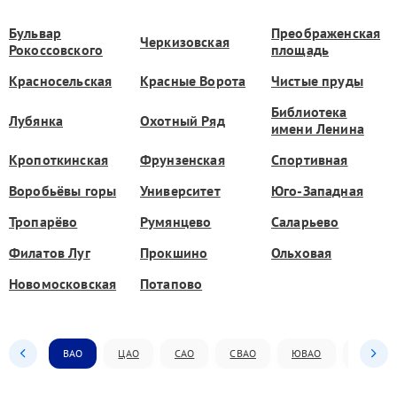
Бульвар
Преображенская
Черкизовская
Рокоссовского
площадь
Красносельская
Красные Ворота
Чистые пруды
Библиотека
Лубянка
Охотный Ряд
имени Ленина
Кропоткинская
Фрунзенская
Спортивная
Воробьёвы горы
Университет
Юго-Западная
Тропарёво
Румянцево
Саларьево
Филатов Луг
Прокшино
Ольховая
Новомосковская
Потапово
ВАО
ЦАО
САО
СВАО
ЮВАО
ЮАО