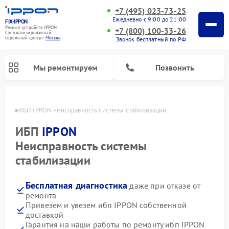
+7 (495) 023-73-25
Ежедневно с 9:00 до 21:00
FIX-IPPON
Ремонт устройств IPPON
+7 (800) 100-33-26
Специализированный
cервисный центр г.
Москва
Звонок бесплатный по РФ
Мы ремонтируем
Позвонить
оскве
ИБП IPPON неисправность системы стабилизации
ИБП
IPPON
Неисправность системы
стабилизации
Бесплатная диагностика
даже при отказе от
ремонта
Привезем и увезем ибп IPPON собственной
доставкой
Гарантия на наши работы по ремонту ибп IPPON