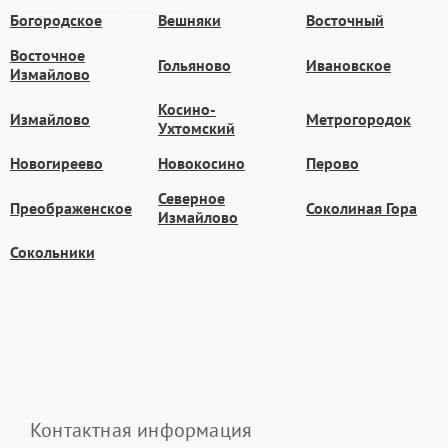
Богородское
Вешняки
Восточный
Восточное
Гольяново
Ивановское
Измайлово
Косино-
Измайлово
Метрогородок
Ухтомский
Новогиреево
Новокосино
Перово
Северное
Преображенское
Соколиная Гора
Измайлово
Сокольники
Контактная информация