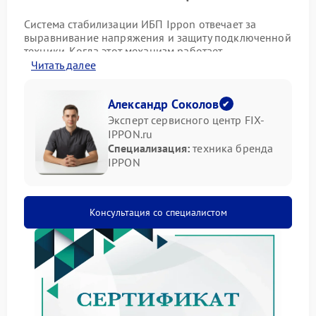
Система стабилизации ИБП Ippon отвечает за
выравнивание напряжения и защиту подключенной
техники. Когда этот механизм работает
неправильно, устройство теряет одну из ключевых
Читать далее
функций и становится менее надежным.
Признаки неисправности
Александр Соколов
Эксперт сервисного центр FIX-
IPPON.ru
Нарушения в работе стабилизации можно заметить
Специализация:
техника бренда
по ряду признаков:
IPPON
резкие скачки напряжения на выходе;
частые переключения режимов;
нестабильная работа подключенного
Консультация со специалистом
оборудования;
индикаторы отображают нестандартные
состояния.
Что можно предпринять
Перед более серьезными мерами стоит выполнить
базовые действия: