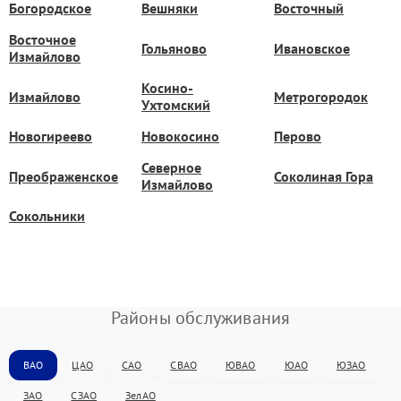
Богородское
Вешняки
Восточный
Восточное
Гольяново
Ивановское
Измайлово
Косино-
Измайлово
Метрогородок
Ухтомский
Новогиреево
Новокосино
Перово
Северное
Преображенское
Соколиная Гора
Измайлово
Сокольники
Районы обслуживания
ВАО
ЦАО
САО
СВАО
ЮВАО
ЮАО
ЮЗАО
ЗАО
СЗАО
ЗелАО