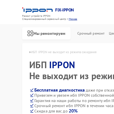
FIX-IPPON
Ремонт устройств IPPON
Специализированный cервисный центр г.
Москва
Мы ремонтируем
Срочный ремонт
Це
ибп IPPON в Москве
ИБП IPPON не выходит из режима ожидания
ИБП
IPPON
Не выходит из реж
Бесплатная диагностика
даже при отказ
Привезем и увезем ибп IPPON собственной
Гарантия на наши работы по ремонту ибп 
Срочный ремонт ибп IPPON в течении часа
20%
Скидка для вас до