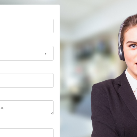
учше обратиться в сервис Ippon. Там определят
же выполнят ремонт с учетом особенностей
 Ippon, где устранят причину и вернут устройству
— исправный ИБП защитит технику и избавит от