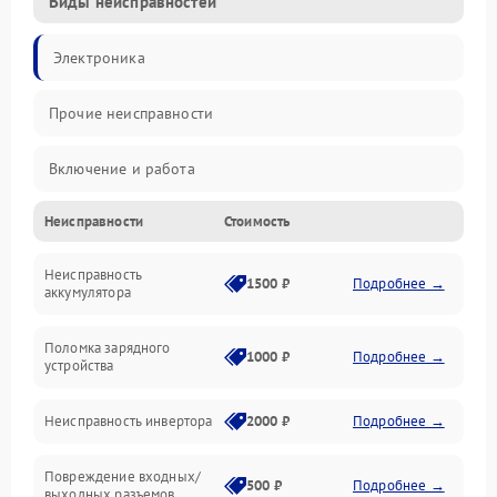
Виды неисправностей
Электроника
Прочие неисправности
Включение и работа
Неисправности
Стоимость
Работа с нагрузкой
Неисправность
Звук и индикация
1500 ₽
Подробнее →
аккумулятора
Питание и режимы
Поломка зарядного
1000 ₽
Подробнее →
устройства
Интерфейсы и связь
Неисправность инвертора
2000 ₽
Подробнее →
Температура и эксплуатация
Повреждение входных/
500 ₽
Подробнее →
выходных разъемов