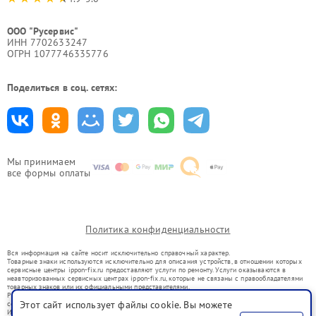
ООО "Русервис"
ИНН 7702633247
ОГРН 1077746335776
Поделиться в соц. сетях:
Мы принимаем
все формы оплаты
Политика конфиденциальности
Вся информация на сайте носит исключительно справочный характер.
Товарные знаки используются исключительно для описания устройств, в отношении которых
сервисные центры ippon-fix.ru предоставляют услуги по ремонту. Услуги оказываются в
неавторизованных сервисных центрах ippon-fix.ru, которые не связаны с правообладателями
товарных знаков или их официальными представителями.
Ремонт осуществляется для устройств, уже введенных в гражданский оборот в соответствии
Этот сайт использует файлы cookie. Вы можете
со статьей 1487 ГК РФ.
Использование товарных знаков не преследует цели индивидуализации услуг или введения