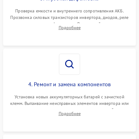
Поломка системы защиты
1000 ₽
Подробнее →
от перегрузок
Проверка емкости и внутреннего сопротивления АКБ.
Прозвонка силовых транзисторов инвертора, диодов, реле
Неисправность системы
переключения и трансформатора. Визуальный поиск вздутых
Подробнее
защиты от короткого
1500 ₽
Подробнее →
конденсаторов и прогаров на печатной плате.
замыкания
Повреждение системы
1000 ₽
Подробнее →
защиты от перегрева
Неисправность системы
защиты от
1500 ₽
Подробнее →
перенапряжения
4. Ремонт и замена компонентов
Установка новых аккумуляторных батарей с зачисткой
клемм. Выпаивание неисправных элементов инвертора или
цепи зарядки и монтаж новых радиодеталей.
Подробнее
Восстановление поврежденных токоведущих дорожек и
замена реле.