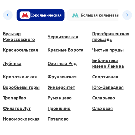
Сокольническая
Большая кольцевая
Бульвар
Преображенская
Черкизовская
Рокоссовского
площадь
Красносельская
Красные Ворота
Чистые пруды
Библиотека
Лубянка
Охотный Ряд
имени Ленина
Кропоткинская
Фрунзенская
Спортивная
Воробьёвы горы
Университет
Юго-Западная
Тропарёво
Румянцево
Саларьево
Филатов Луг
Прокшино
Ольховая
Новомосковская
Потапово