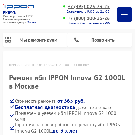
+7 (495) 023-73-25
Ежедневно с 9:00 до 21:00
FIX-IPPON
Ремонт устройств IPPON
+7 (800) 100-33-26
Специализированный
cервисный центр г.
Москва
Звонок бесплатный по РФ
Мы ремонтируем
Позвонить
оскве
Ремонт ибп IPPON Innova G2 1000L в Москве
Ремонт ибп IPPON Innova G2 1000L
в Москве
от 365 руб.
Стоимость ремонта
Бесплатная диагностика
даже при отказе
Привезем и увезем ибп IPPON Innova G2 1000L
сами
Гарантия на наши работы по ремонту ибп IPPON
до 3-х лет
Innova G2 1000L