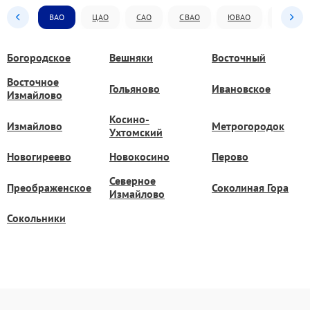
ВАО
ЦАО
САО
СВАО
ЮВАО
ЮАО
Богородское
Вешняки
Восточный
Восточное
Гольяново
Ивановское
Измайлово
Косино-
Измайлово
Метрогородок
Ухтомский
Новогиреево
Новокосино
Перово
Северное
Преображенское
Соколиная Гора
Измайлово
Сокольники