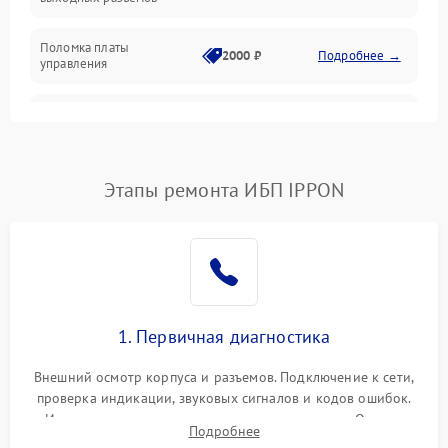
Механические повреждения
Поломка платы
Механика
2000 ₽
Подробнее →
управления
Неисправность
3000 ₽
Подробнее →
трансформатора
Повреждение
Этапы ремонта ИБП IPPON
500 ₽
Подробнее →
конденсаторов
Поломка предохранителя
100 ₽
Подробнее →
Неисправность системы
1000 ₽
Подробнее →
охлаждения
1. Первичная диагностика
Неисправность
500 ₽
Подробнее →
Внешний осмотр корпуса и разъемов. Подключение к сети,
индикаторов
проверка индикации, звуковых сигналов и кодов ошибок.
Измерение входного и выходного напряжения. Оценка
Поломка фильтров
Подробнее
1000 ₽
Подробнее →
реакции ИБП на отключение основного питания без
(EMI/EMC)