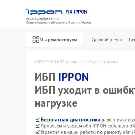
FIX-IPPON
Ремонт устройств IPPON
Специализированный cервисный центр г.
Москва
Мы ремонтируем
Срочный ремонт
Це
ибп IPPON в Москве
ИБП IPPON ИБП уходит в ошибку при нагрузке
ИБП
IPPON
ИБП уходит в ошибк
нагрузке
Бесплатная диагностика
даже при отказ
Привезем и увезем ибп IPPON собственной
Гарантия на наши работы по ремонту ибп 